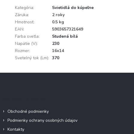
Kategória
:
Svietidlá do kúpeľne
Záruka
:
2 roky
Hmotnosť
:
0.5 kg
EAN
:
5903657321649
Farba svetla
:
Studená bílá
Napätie (V)
:
230
Rozmer
:
16x14
Svetelný tok (Lm)
:
370
Z
á
p
ä
Informácie pre vás
t
i
Obchodné podmienky
e
Podmienky ochrany osobných údajov
Kontakty