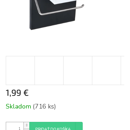
1,99 €
Jednotková
Skladom
(716 ks)
cena:
PRIDAŤ DO KOŠÍKA