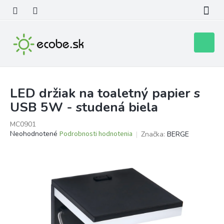
Prejsť
na
obsah
Nákupn
košík
LED držiak na toaletný papier s
USB 5W - studená biela
MC0901
Priemerné
Neohodnotené
Podrobnosti hodnotenia
Značka:
BERGE
hodnotenie
produktu
je
0,0
z
5
hviezdičiek.