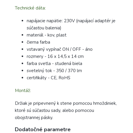
Technické dáta:
napájacie napätie: 230V (napájací adaptér je
súčasťou balenia)
materiál - kov, plast
čierna farba
vstavaný vypínač ON / OFF - áno
rozmery - 16 x 14,5 x 14 cm
farba svetla - studená biela
svetelný tok - 350 / 370 lm
certifikáty - CE, RoHS
Montáž:
Držiak je pripevnený k stene pomocou hmoždiniek,
ktoré sú súčasťou sady, alebo pomocou
obojstrannej pásky.
Dodatočné parametre