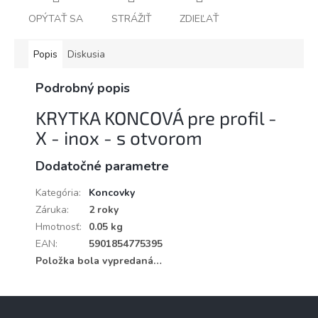
OPÝTAŤ SA
STRÁŽIŤ
ZDIEĽAŤ
Popis
Diskusia
Podrobný popis
KRYTKA KONCOVÁ pre profil -
X - inox - s otvorom
Dodatočné parametre
Kategória
:
Koncovky
Záruka
:
2 roky
Hmotnosť
:
0.05 kg
EAN
:
5901854775395
Položka bola vypredaná…
Z