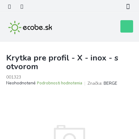
Prejsť
na
obsah
Nákupn
košík
Krytka pre profil - X - inox - s
otvorom
001323
Priemerné
Neohodnotené
Podrobnosti hodnotenia
Značka:
BERGE
hodnotenie
produktu
je
0,0
z
5
hviezdičiek.