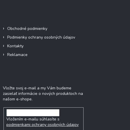
á
p
ä
Informácie pre vás
t
i
Obchodné podmienky
e
Podmienky ochrany osobných údajov
Kontakty
Reklamace
Odoberať newsletter
Vložte svoj e-mail a my Vám budeme
zasielať informácie o nových produktoch na
našom e-shope.
Vložením e-mailu súhlasíte s
podmienkami ochrany osobných údajov