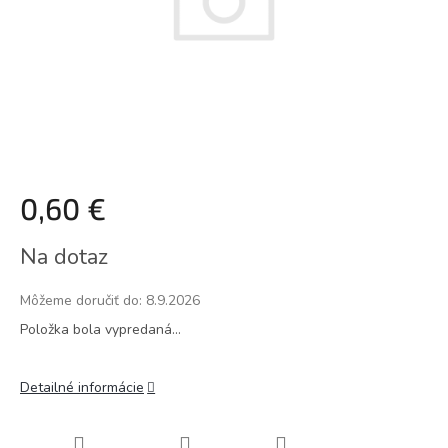
0,60 €
Jednotková
Na dotaz
cena:
Môžeme doručiť do:
8.9.2026
Položka bola vypredaná…
Detailné informácie