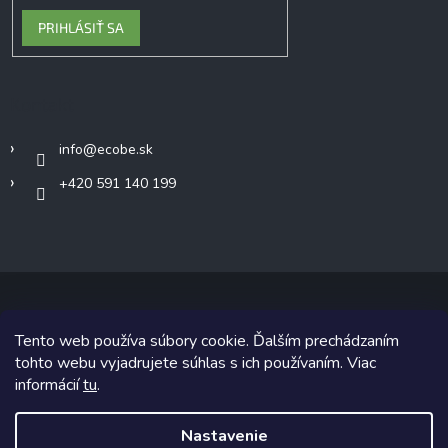
PRIHLÁSIŤ SA
Kontakt
info
@
ecobe.sk
+420 591 140 199
Tento web používa súbory cookie. Ďalším prechádzaním
Copyright 2026
Ecobe.sk
. Všetky práva vyhradené.
tohto webu vyjadrujete súhlas s ich používaním. Viac
informácií
tu
.
Grafický návrh vytvoril a na Shoptet implementoval
Tomáš Hlad
&
Shoptetak.cz
.
Nastavenie