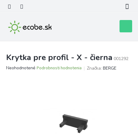
Prejsť
na
obsah
Nákupn
košík
Krytka pre profil - X - čierna
001292
Priemerné
Neohodnotené
Podrobnosti hodnotenia
Značka:
BERGE
hodnotenie
produktu
je
0,0
z
5
hviezdičiek.