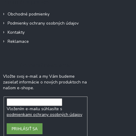
Informácie pre vás
t
i
Obchodné podmienky
e
Podmienky ochrany osobných údajov
Kontakty
Reklamace
Odoberať newsletter
Vložte svoj e-mail a my Vám budeme
zasielať informácie o nových produktoch na
našom e-shope.
Vložením e-mailu súhlasíte s
podmienkami ochrany osobných údajov
PRIHLÁSIŤ SA