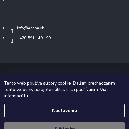
Kontakt
info
@
ecobe.sk
+420 591 140 199
Tento web používa súbory cookie. Ďalším prechádzaním
Copyright 2026
Ecobe.sk
. Všetky práva vyhradené.
tohto webu vyjadrujete súhlas s ich používaním. Viac
informácií
tu
.
Grafický návrh vytvoril a na Shoptet implementoval
Tomáš Hlad
&
Shoptetak.cz
.
Nastavenie
Vytvoril Shoptet