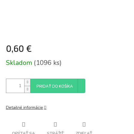
0,60 €
Jednotková
Skladom
(1096 ks)
cena:
PRIDAŤ DO KOŠÍKA
Detailné informácie
OPÝTAŤ SA
STRÁŽIŤ
ZDIEĽAŤ