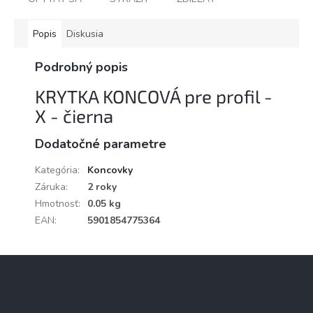
Popis
Diskusia
Podrobný popis
KRYTKA KONCOVÁ pre profil -
X - čierna
Dodatočné parametre
Kategória
:
Koncovky
Záruka
:
2 roky
Hmotnosť
:
0.05 kg
EAN
:
5901854775364
Z
á
p
ä