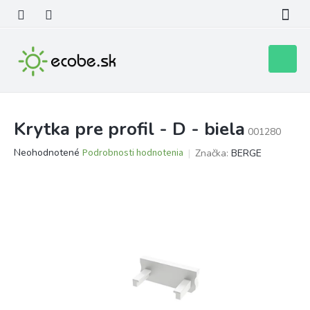
Prejsť
na
obsah
Nákupn
košík
Krytka pre profil - D - biela
001280
Priemerné
Neohodnotené
Podrobnosti hodnotenia
Značka:
BERGE
hodnotenie
produktu
je
0,0
z
5
hviezdičiek.