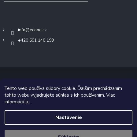
Kontakt
info
@
ecobe.sk
+420 591 140 199
Tento web používa súbory cookie. Ďalším prechádzaním
Copyright 2026
Ecobe.sk
. Všetky práva vyhradené.
tohto webu vyjadrujete súhlas s ich používaním. Viac
informácií
tu
.
Grafický návrh vytvoril a na Shoptet implementoval
Tomáš Hlad
&
Shoptetak.cz
.
Nastavenie
Vytvoril Shoptet