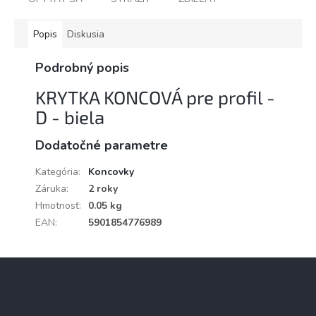
Popis
Diskusia
Podrobný popis
KRYTKA KONCOVÁ pre profil -
D - biela
Dodatočné parametre
Kategória
:
Koncovky
Záruka
:
2 roky
Hmotnosť
:
0.05 kg
EAN
:
5901854776989
Z
á
p
ä