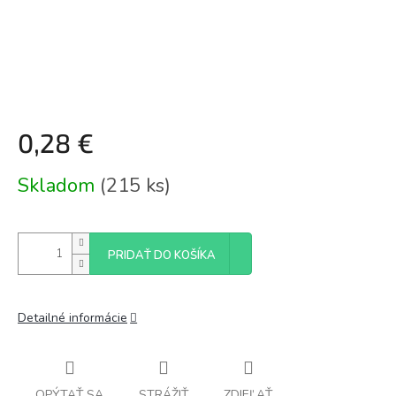
0,28 €
Jednotková
Skladom
(215 ks)
cena:
PRIDAŤ DO KOŠÍKA
Detailné informácie
OPÝTAŤ SA
STRÁŽIŤ
ZDIEĽAŤ