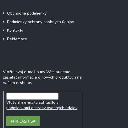
Informácie pre vás
t
i
Obchodné podmienky
e
Podmienky ochrany osobných údajov
Kontakty
Reklamace
Odoberať newsletter
Vložte svoj e-mail a my Vám budeme
zasielať informácie o nových produktoch na
našom e-shope.
Vložením e-mailu súhlasíte s
podmienkami ochrany osobných údajov
PRIHLÁSIŤ SA