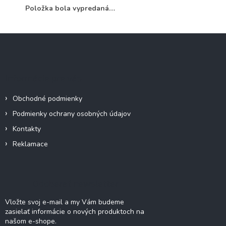
Položka bola vypredaná…
Z
á
p
ä
Informácie pre vás
t
i
Obchodné podmienky
e
Podmienky ochrany osobných údajov
Kontakty
Reklamace
Odoberať newsletter
Vložte svoj e-mail a my Vám budeme
zasielať informácie o nových produktoch na
našom e-shope.