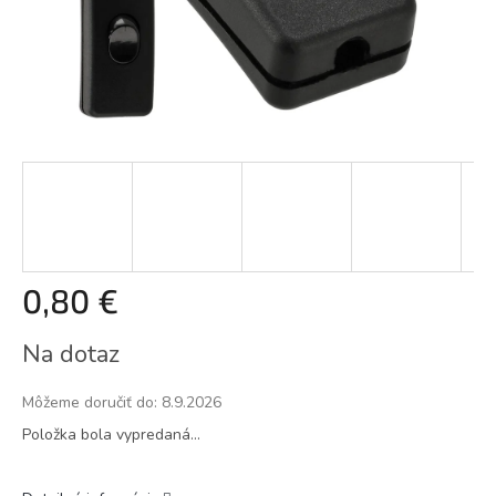
0,80 €
Jednotková
Na dotaz
cena:
Môžeme doručiť do:
8.9.2026
Položka bola vypredaná…