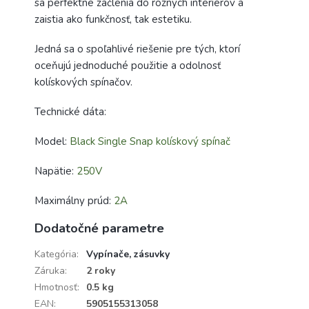
sa perfektne začlenia do rôznych interiérov a
zaistia ako funkčnosť, tak estetiku.
Jedná sa o spoľahlivé riešenie pre tých, ktorí
oceňujú jednoduché použitie a odolnosť
kolískových spínačov.
Technické dáta:
Model:
Black Single Snap kolískový spínač
Napätie:
250V
Maximálny prúd:
2A
Dodatočné parametre
Kategória
:
Vypínače, zásuvky
Záruka
:
2 roky
Hmotnosť
:
0.5 kg
EAN
:
5905155313058