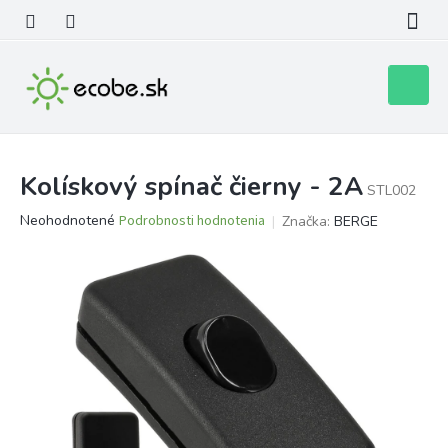
Prejsť
na
obsah
Nákupn
košík
Kolískový spínač čierny - 2A
STL002
Priemerné
Neohodnotené
Podrobnosti hodnotenia
Značka:
BERGE
hodnotenie
produktu
je
0,0
z
5
hviezdičiek.