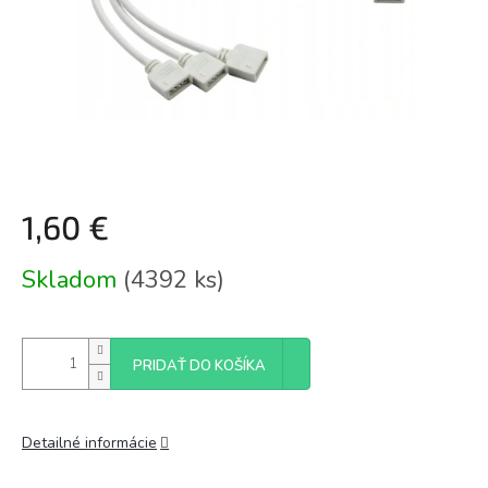
1,60 €
Jednotková
Skladom
(4392 ks)
cena:
PRIDAŤ DO KOŠÍKA
Detailné informácie