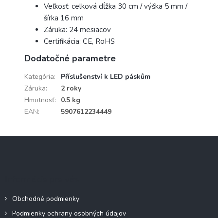
Veľkosť: celková dĺžka 30 cm / výška 5 mm /
šírka 16 mm
Záruka: 24 mesiacov
Certifikácia: CE, RoHS
Dodatočné parametre
Kategória
:
Příslušenství k LED páskům
Záruka
:
2 roky
Hmotnosť
:
0.5 kg
EAN
:
5907612234449
Z
á
p
ä
Informácie pre vás
t
i
Obchodné podmienky
e
Podmienky ochrany osobných údajov