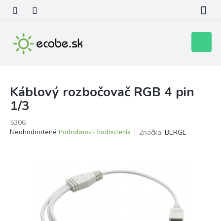
Prejsť
na
obsah
Nákupn
košík
Káblový rozbočovač RGB 4 pin
1/3
5306
Priemerné
Neohodnotené
Podrobnosti hodnotenia
Značka:
BERGE
hodnotenie
produktu
je
0,0
z
5
hviezdičiek.