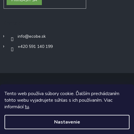
Kontakt
info
@
ecobe.sk
+420 591 140 199
Tento web používa súbory cookie. Ďalším prechádzaním
Copyright 2026
Ecobe.sk
. Všetky práva vyhradené.
tohto webu vyjadrujete súhlas s ich používaním. Viac
informácií
tu
.
Grafický návrh vytvoril a na Shoptet implementoval
Tomáš Hlad
&
Shoptetak.cz
.
Nastavenie
Vytvoril Shoptet