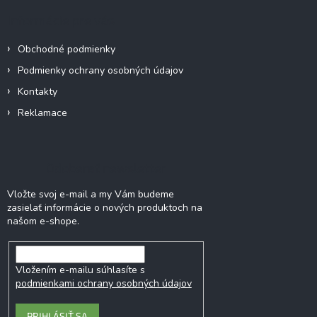
ä
Informácie pre vás
t
i
Obchodné podmienky
e
Podmienky ochrany osobných údajov
Kontakty
Reklamace
Odoberať newsletter
Vložte svoj e-mail a my Vám budeme
zasielať informácie o nových produktoch na
našom e-shope.
Vložením e-mailu súhlasíte s
podmienkami ochrany osobných údajov
PRIHLÁSIŤ SA