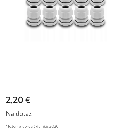
2,20 €
Jednotková
Na dotaz
cena:
Môžeme doručiť do:
8.9.2026