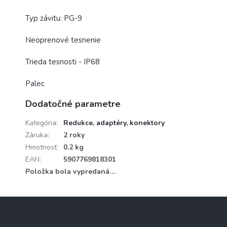
Typ závitu: PG-9
Neoprenové tesnenie
Trieda tesnosti - IP68
Palec
Dodatočné parametre
Kategória
:
Redukce, adaptéry, konektory
Záruka
:
2 roky
Hmotnosť
:
0.2 kg
EAN
:
5907769818301
Položka bola vypredaná…
Z
á
p