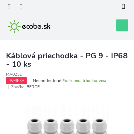
Prejsť
na
obsah
Nákupn
košík
Káblová priechodka - PG 9 - IP68
- 10 ks
MA0251
Priemerné
Neohodnotené
Podrobnosti hodnotenia
NOVINKA
hodnotenie
Značka:
BERGE
produktu
je
0,0
z
5
hviezdičiek.