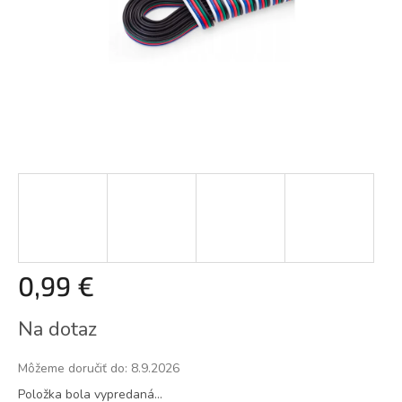
0,99 €
Jednotková
Na dotaz
cena:
Môžeme doručiť do:
8.9.2026
Položka bola vypredaná…