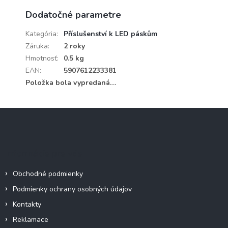
Dodatočné parametre
Kategória
:
Příslušenství k LED páskům
Záruka
:
2 roky
Hmotnosť
:
0.5 kg
EAN
:
5907612233381
Položka bola vypredaná…
Z
á
p
ä
Informácie pre vás
t
i
Obchodné podmienky
e
Podmienky ochrany osobných údajov
Kontakty
Reklamace