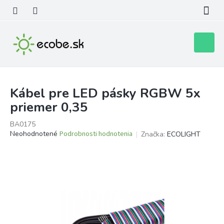
Prejsť
na
obsah
Nákupn
košík
Kábel pre LED pásky RGBW 5x
priemer 0,35
BA0175
Priemerné
Neohodnotené
Podrobnosti hodnotenia
Značka:
ECOLIGHT
hodnotenie
produktu
je
0,0
z
5
hviezdičiek.