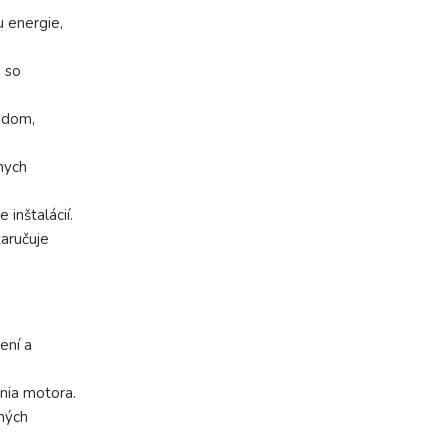
u energie,
 so
údom,
nych
 inštalácií.
aručuje
ení a
nia motora.
ných