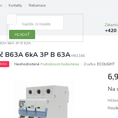
ov
Kontakty
Reklamace
Zákazní
+420 
HĽADAŤ
 B63A 6kA 3P B 63A
tič B63A 6kA 3P B 63A
M61166
Priemerné
Neohodnotené
Podrobnosti hodnotenia
Značka:
ECOLIGHT
INKA
hodnotenie
produktu
6,
je
0,0
Jedno
Na 
z
cena:
5
hviezdičiek.
Môžem
Polož