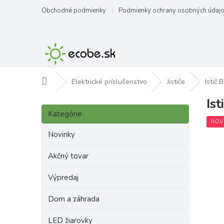
Prejsť
Obchodné podmienky
Podmienky ochrany osobných údaj
na
obsah
Domov
Elektrické príslušenstvo
Jističe
Istič
Is
B
Preskočiť
o
Kategórie
kategórie
č
NOV
n
Novinky
ý
p
Akčný tovar
a
Výpredaj
n
e
Dom a záhrada
l
LED žiarovky