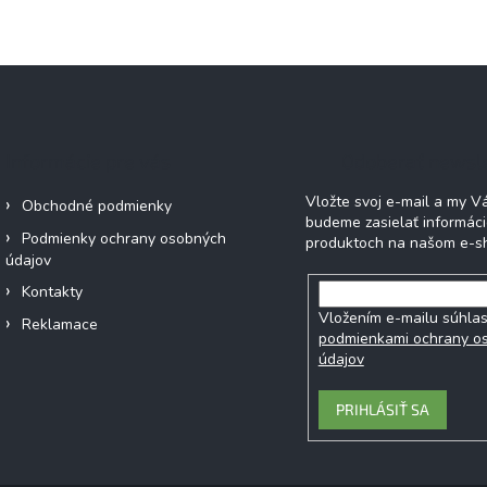
Informácie pre vás
Odoberať newsl
Vložte svoj e-mail a my 
Obchodné podmienky
budeme zasielať informác
Podmienky ochrany osobných
produktoch na našom e-s
údajov
Kontakty
Vložením e-mailu súhlas
Reklamace
podmienkami ochrany o
údajov
PRIHLÁSIŤ SA