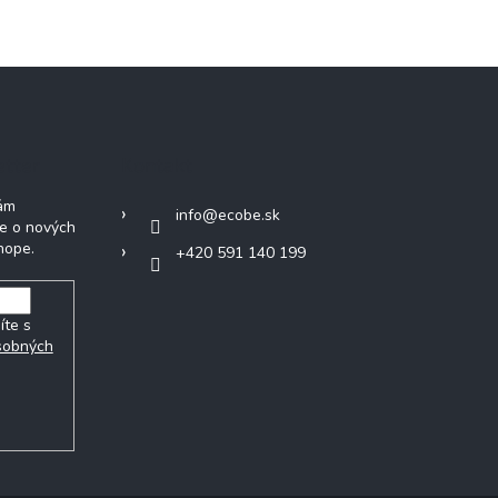
etter
Kontakt
Vám
info
@
ecobe.sk
ie o nových
hope.
+420 591 140 199
íte s
sobných