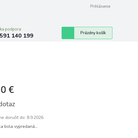
Prihlásenie
cka podpora:
Nákupný
Prázdny košík
591 140 199
košík
90 €
tková
dotaz
e doručiť do:
8.9.2026
ka bola vypredaná…