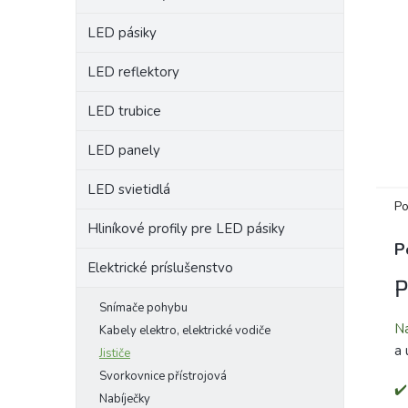
LED pásiky
LED reflektory
LED trubice
LED panely
LED svietidlá
Po
Hliníkové profily pre LED pásiky
P
Elektrické príslušenstvo
P
Snímače pohybu
Na
Kabely elektro, elektrické vodiče
a 
Jističe
Svorkovnice přístrojová
✔️
Nabíječky