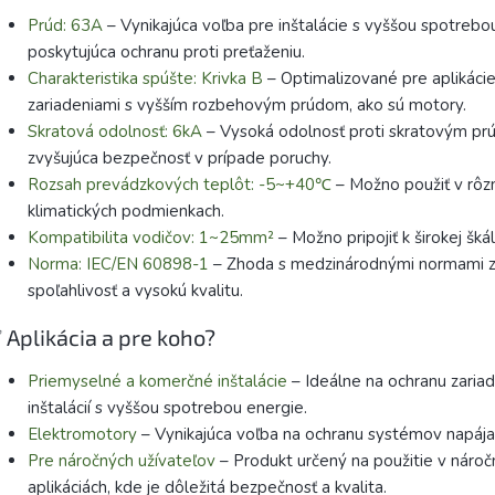
Prúd:
63A
– Vynikajúca voľba pre inštalácie s vyššou spotrebo
poskytujúca ochranu proti preťaženiu.
Charakteristika spúšte:
Krivka B
– Optimalizované pre aplikácie
zariadeniami s vyšším rozbehovým prúdom, ako sú motory.
Skratová odolnosť:
6kA
– Vysoká odolnosť proti skratovým pr
zvyšujúca bezpečnosť v prípade poruchy.
Rozsah prevádzkových teplôt:
-5~+40℃
– Možno použiť v rôz
klimatických podmienkach.
Kompatibilita vodičov:
1~25mm²
– Možno pripojiť k širokej škále
Norma:
IEC/EN 60898-1
– Zhoda s medzinárodnými normami z
spoľahlivosť a vysokú kvalitu.
 Aplikácia a pre koho?
Priemyselné a komerčné inštalácie
– Ideálne na ochranu zariad
inštalácií s vyššou spotrebou energie.
Elektromotory
– Vynikajúca voľba na ochranu systémov napája
Pre náročných užívateľov
– Produkt určený na použitie v nároč
aplikáciách, kde je dôležitá bezpečnosť a kvalita.