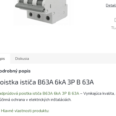
Detai
TL
pis
Diskusia
odrobný popis
oistka ističa B63A 6kA 3P B 63A
dprúdová poistka ističa B63A 6kA 3P B 63A
– Vynikajúca kvalita,
účinná ochrana v elektrických inštaláciách.
 Hlavné vlastnosti produktu: