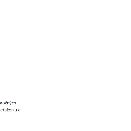
áročných
reťaženiu a