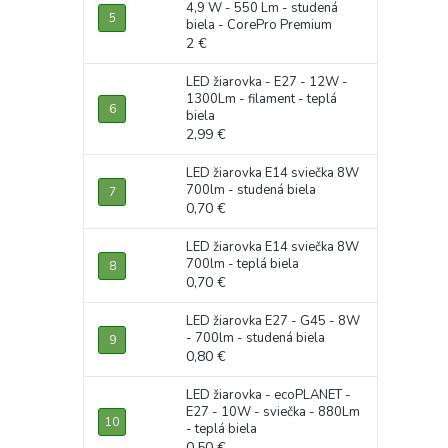
4,9 W - 550 Lm - studená
biela - CorePro Premium
2 €
LED žiarovka - E27 - 12W -
1300Lm - filament - teplá
biela
2,99 €
LED žiarovka E14 sviečka 8W
700lm - studená biela
0,70 €
LED žiarovka E14 sviečka 8W
700lm - teplá biela
0,70 €
LED žiarovka E27 - G45 - 8W
- 700lm - studená biela
0,80 €
LED žiarovka - ecoPLANET -
E27 - 10W - sviečka - 880Lm
- teplá biela
0,50 €