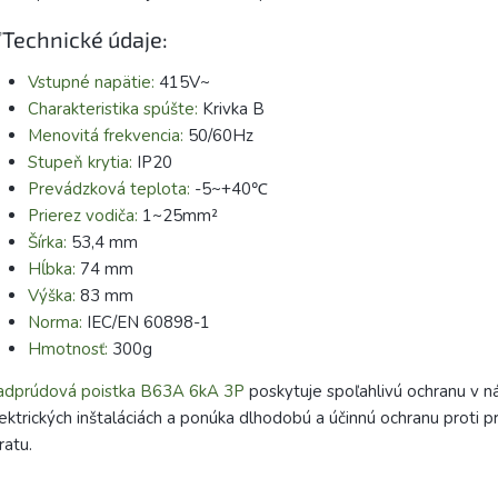
Technické údaje:
Vstupné napätie:
415V~
Charakteristika spúšte:
Krivka B
Menovitá frekvencia:
50/60Hz
Stupeň krytia:
IP20
Prevádzková teplota:
-5~+40℃
Prierez vodiča:
1~25mm²
Šírka:
53,4 mm
Hĺbka:
74 mm
Výška:
83 mm
Norma:
IEC/EN 60898-1
Hmotnosť:
300g
adprúdová poistka B63A 6kA 3P
poskytuje spoľahlivú ochranu v n
ektrických inštaláciách a ponúka dlhodobú a účinnú ochranu proti p
ratu.