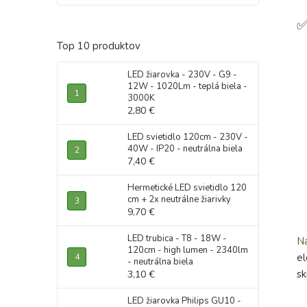
✅
Top 10 produktov
LED žiarovka - 230V - G9 -
12W - 1020Lm - teplá biela -
3000K
2,80 €
LED svietidlo 120cm - 230V -
40W - IP20 - neutrálna biela
7,40 €
Hermetické LED svietidlo 120
cm + 2x neutrálne žiarivky
9,70 €
LED trubica - T8 - 18W -
N
120cm - high lumen - 2340lm
el
- neutrálna biela
sk
3,10 €
LED žiarovka Philips GU10 -