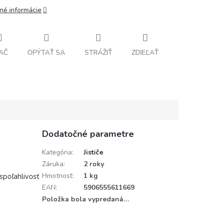
lné informácie
AČ
OPÝTAŤ SA
STRÁŽIŤ
ZDIEĽAŤ
Dodatočné parametre
Kategória
:
Jističe
Záruka
:
2 roky
Hmotnosť
:
1 kg
 spoľahlivosť
EAN
:
5906555611669
Položka bola vypredaná…