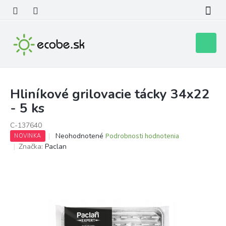
Prejsť
na
obsah
Nákupn
košík
Hliníkové grilovacie tácky 34x22
- 5 ks
C-137640
Priemerné
Neohodnotené
Podrobnosti hodnotenia
NOVINKA
hodnotenie
Značka:
Paclan
produktu
je
0,0
z
5
hviezdičiek.