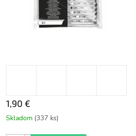
1,90 €
Jednotková
Skladom
(337 ks)
cena: