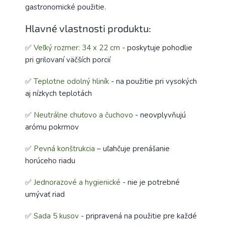
gastronomické použitie.
Hlavné vlastnosti produktu:
✅
Veľký rozmer: 34 x 22 cm
- poskytuje pohodlie
pri grilovaní väčších porcií
✅
Teplotne odolný hliník
- na použitie pri vysokých
aj nízkych teplotách
✅
Neutrálne chuťovo a čuchovo
- neovplyvňujú
arómu pokrmov
✅
Pevná konštrukcia
– uľahčuje prenášanie
horúceho riadu
✅
Jednorazové a hygienické
- nie je potrebné
umývať riad
✅
Sada 5 kusov
- pripravená na použitie pre každé