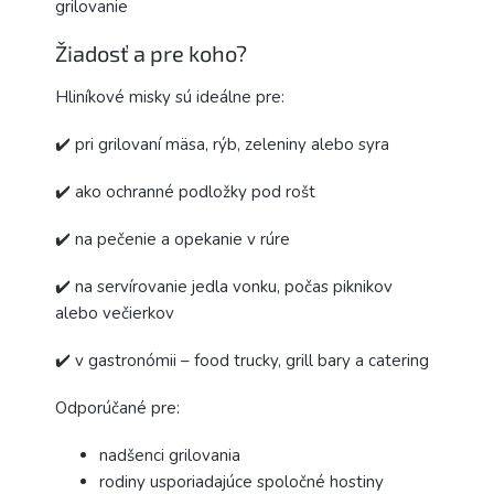
grilovanie
Žiadosť a pre koho?
Hliníkové misky sú ideálne pre:
✔️ pri grilovaní mäsa, rýb, zeleniny alebo syra
✔️ ako ochranné podložky pod rošt
✔️ na pečenie a opekanie v rúre
✔️ na servírovanie jedla vonku, počas piknikov
alebo večierkov
✔️ v gastronómii – food trucky, grill bary a catering
Odporúčané pre:
nadšenci grilovania
rodiny usporiadajúce spoločné hostiny