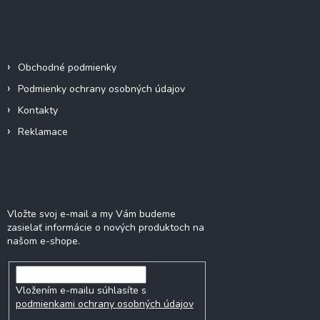
p
ä
Informácie pre vás
t
i
Obchodné podmienky
e
Podmienky ochrany osobných údajov
Kontakty
Reklamace
Odoberať newsletter
Vložte svoj e-mail a my Vám budeme
zasielať informácie o nových produktoch na
našom e-shope.
Vložením e-mailu súhlasíte s
podmienkami ochrany osobných údajov