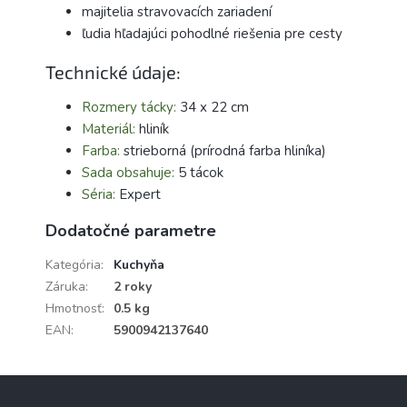
majitelia stravovacích zariadení
ľudia hľadajúci pohodlné riešenia pre cesty
Technické údaje:
Rozmery tácky:
34 x 22 cm
Materiál:
hliník
Farba:
strieborná (prírodná farba hliníka)
Sada obsahuje:
5 tácok
Séria:
Expert
Dodatočné parametre
Kategória
:
Kuchyňa
Záruka
:
2 roky
Hmotnosť
:
0.5 kg
EAN
:
5900942137640
Z
á