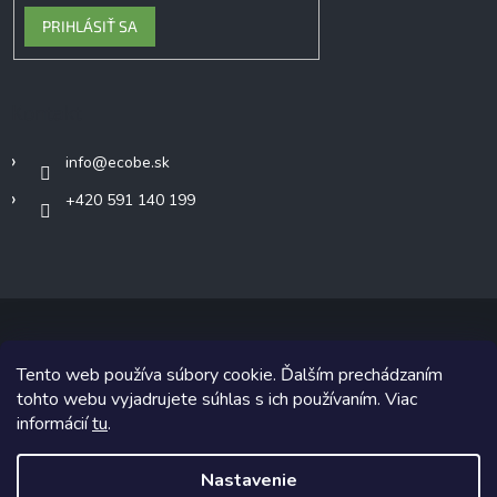
PRIHLÁSIŤ SA
Kontakt
info
@
ecobe.sk
+420 591 140 199
Tento web používa súbory cookie. Ďalším prechádzaním
Copyright 2026
Ecobe.sk
. Všetky práva vyhradené.
tohto webu vyjadrujete súhlas s ich používaním. Viac
informácií
tu
.
Grafický návrh vytvoril a na Shoptet implementoval
Tomáš Hlad
&
Shoptetak.cz
.
Nastavenie