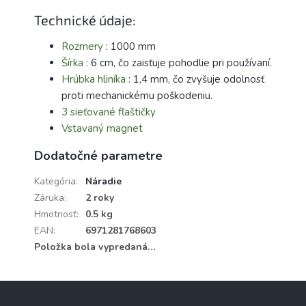
Technické údaje:
Rozmery
: 1000 mm
Šírka
: 6 cm, čo zaisťuje pohodlie pri používaní.
Hrúbka hliníka
: 1,4 mm, čo zvyšuje odolnosť
proti mechanickému poškodeniu.
3 sieťované fľaštičky
Vstavaný magnet
Dodatočné parametre
Kategória
:
Náradie
Záruka
:
2 roky
Hmotnosť
:
0.5 kg
EAN
:
6971281768603
Položka bola vypredaná…
Z
á