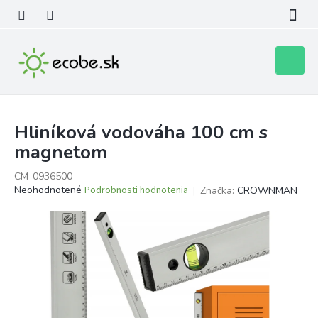
Prejsť
na
obsah
Nákupn
košík
Hliníková vodováha 100 cm s
magnetom
CM-0936500
Priemerné
Neohodnotené
Podrobnosti hodnotenia
Značka:
CROWNMAN
hodnotenie
produktu
je
0,0
z
5
hviezdičiek.