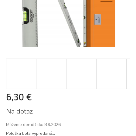
6,30 €
Jednotková
Na dotaz
cena:
Môžeme doručiť do:
8.9.2026
Položka bola vypredaná…