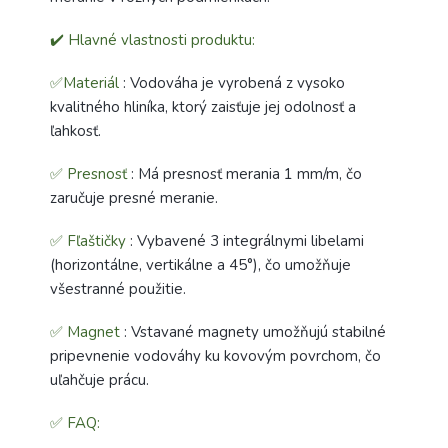
✔️ Hlavné vlastnosti produktu:
✅Materiál
: Vodováha je vyrobená z vysoko
kvalitného hliníka, ktorý zaisťuje jej odolnosť a
ľahkosť.
✅ Presnosť
: Má presnosť merania 1 mm/m, čo
zaručuje presné meranie.
✅ Fľaštičky
: Vybavené 3 integrálnymi libelami
(horizontálne, vertikálne a 45°), čo umožňuje
všestranné použitie.
✅ Magnet
: Vstavané magnety umožňujú stabilné
pripevnenie vodováhy ku kovovým povrchom, čo
uľahčuje prácu.
✅ FAQ: