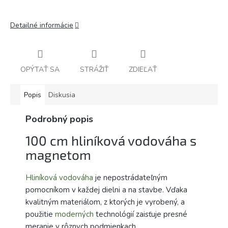
Detailné informácie
OPÝTAŤ SA
STRÁŽIŤ
ZDIEĽAŤ
Popis
Diskusia
Podrobný popis
100 cm hliníková vodováha s
magnetom
Hliníková vodováha
je nepostrádateľným
pomocníkom v každej dielni a na stavbe. Vďaka
kvalitným materiálom, z ktorých je vyrobený, a
použitie
moderných
technológií zaisťuje presné
meranie v rôznych podmienkach.