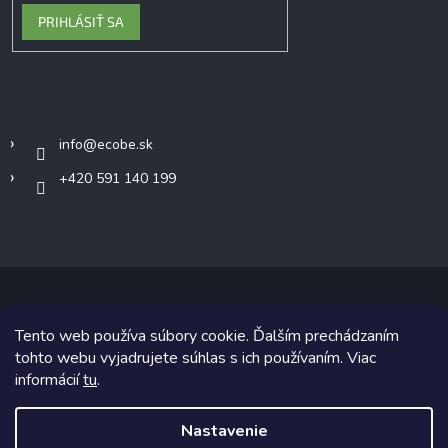
PRIHLÁSIŤ SA
Kontakt
info
@
ecobe.sk
+420 591 140 199
Tento web používa súbory cookie. Ďalším prechádzaním
Copyright 2026
Ecobe.sk
. Všetky práva vyhradené.
tohto webu vyjadrujete súhlas s ich používaním. Viac
informácií
tu
.
Grafický návrh vytvoril a na Shoptet implementoval
Tomáš Hlad
&
Shoptetak.cz
.
Nastavenie