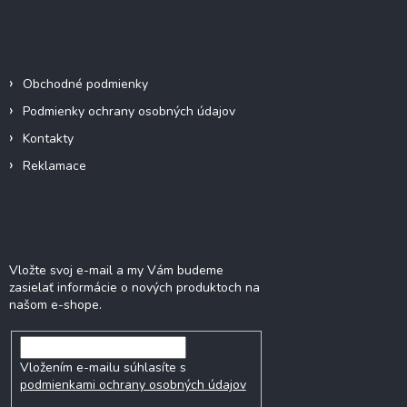
p
ä
Informácie pre vás
t
i
Obchodné podmienky
e
Podmienky ochrany osobných údajov
Kontakty
Reklamace
Odoberať newsletter
Vložte svoj e-mail a my Vám budeme
zasielať informácie o nových produktoch na
našom e-shope.
Vložením e-mailu súhlasíte s
podmienkami ochrany osobných údajov