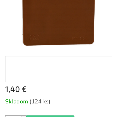
1,40 €
Jednotková
Skladom
(124 ks)
cena: