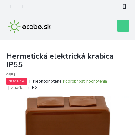
Prejsť
na
obsah
Nákupn
košík
Hermetická elektrická krabica
IP55
9651
Priemerné
Neohodnotené
Podrobnosti hodnotenia
NOVINKA
hodnotenie
Značka:
BERGE
produktu
je
0,0
z
5
hviezdičiek.