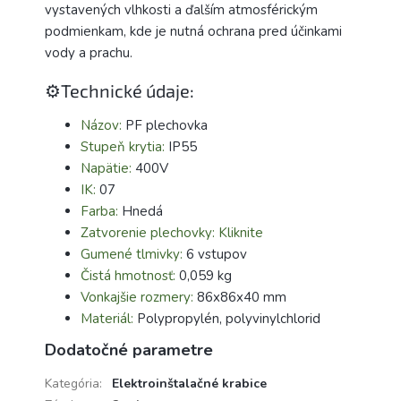
vystavených vlhkosti a ďalším atmosférickým
podmienkam, kde je nutná ochrana pred účinkami
vody a prachu.
⚙️Technické údaje:
Názov:
PF plechovka
Stupeň krytia:
IP55
Napätie:
400V
IK:
07
Farba:
Hnedá
Zatvorenie plechovky: Kliknite
Gumené tlmivky:
6 vstupov
Čistá hmotnosť:
0,059 kg
Vonkajšie rozmery:
86x86x40 mm
Materiál:
Polypropylén, polyvinylchlorid
Dodatočné parametre
Kategória
:
Elektroinštalačné krabice