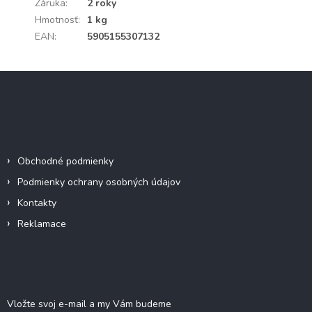
Záruka
:
2 roky
Hmotnosť
:
1 kg
EAN
:
5905155307132
Z
á
p
ä
Informácie pre vás
t
i
Obchodné podmienky
e
Podmienky ochrany osobných údajov
Kontakty
Reklamace
Odoberať newsletter
Vložte svoj e-mail a my Vám budeme