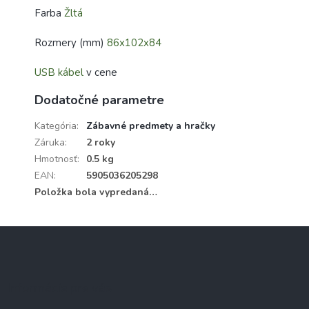
Farba
Žltá
Rozmery (mm)
86x102x84
USB kábel
v cene
Dodatočné parametre
Kategória
:
Zábavné predmety a hračky
Záruka
:
2 roky
Hmotnosť
:
0.5 kg
EAN
:
5905036205298
Položka bola vypredaná…
Z
á
p
ä
Informácie pre vás
t
i