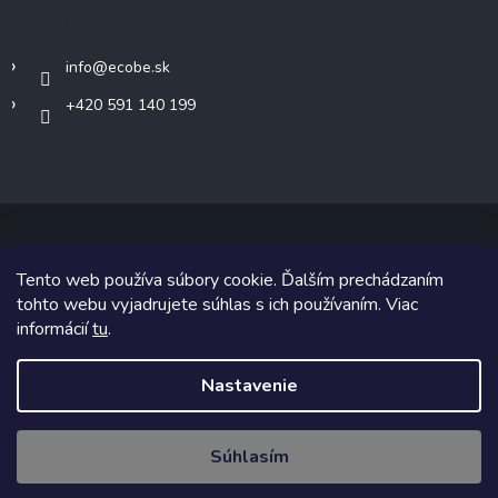
Kontakt
info
@
ecobe.sk
+420 591 140 199
Tento web používa súbory cookie. Ďalším prechádzaním
Copyright 2026
Ecobe.sk
. Všetky práva vyhradené.
tohto webu vyjadrujete súhlas s ich používaním. Viac
informácií
tu
.
Grafický návrh vytvoril a na Shoptet implementoval
Tomáš Hlad
&
Shoptetak.cz
.
Nastavenie
Vytvoril Shoptet
Súhlasím