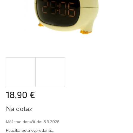
18,90 €
Jednotková
Na dotaz
cena:
Môžeme doručiť do:
8.9.2026
Položka bola vypredaná…