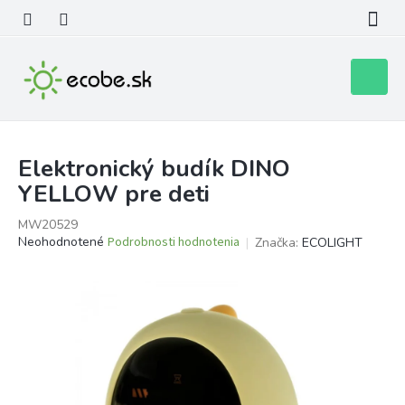
Prejsť
na
obsah
Nákupn
košík
Elektronický budík DINO
YELLOW pre deti
MW20529
Priemerné
Neohodnotené
Podrobnosti hodnotenia
Značka:
ECOLIGHT
hodnotenie
produktu
je
0,0
z
5
hviezdičiek.