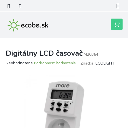
Prejsť
na
obsah
Nákupn
košík
Digitálny LCD časovač
M20354
Priemerné
Neohodnotené
Podrobnosti hodnotenia
Značka:
ECOLIGHT
hodnotenie
produktu
je
0,0
z
5
hviezdičiek.