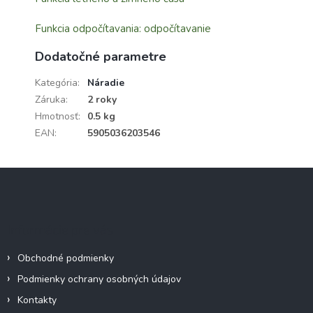
Funkcia odpočítavania: odpočítavanie
Dodatočné parametre
Kategória
:
Náradie
Záruka
:
2 roky
Hmotnosť
:
0.5 kg
EAN
:
5905036203546
Z
á
p
ä
Informácie pre vás
t
i
Obchodné podmienky
e
Podmienky ochrany osobných údajov
Kontakty