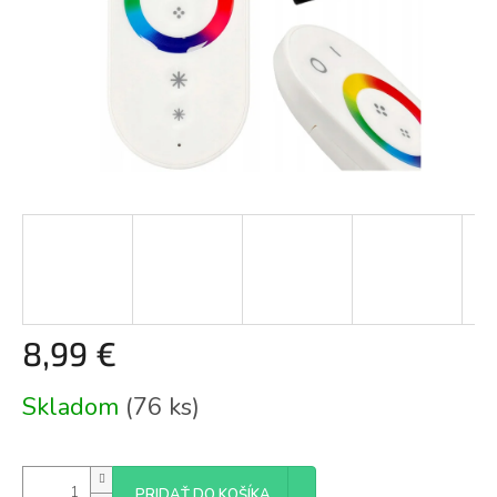
8,99 €
Jednotková
Skladom
(76 ks)
cena:
PRIDAŤ DO KOŠÍKA