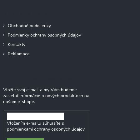
p
ä
Informácie pre vás
t
i
Obchodné podmienky
e
Podmienky ochrany osobných údajov
Kontakty
Reklamace
Odoberať newsletter
Vložte svoj e-mail a my Vám budeme
zasielať informácie o nových produktoch na
našom e-shope.
Vložením e-mailu súhlasíte s
podmienkami ochrany osobných údajov