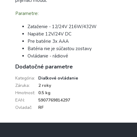
prijímací modul.
Parametre:
Zaťaženie - 12/24V 216W/432W
Napätie 12V/24V DC
Pre batérie 3x AAA
Batéria nie je súčasťou zostavy
Ovládanie - rádiové
Dodatočné parametre
Kategória
:
Diaľkové ovládanie
Záruka
:
2 roky
Hmotnosť
:
0.5 kg
EAN
:
5907769814297
Ovladač
:
RF
Z
á