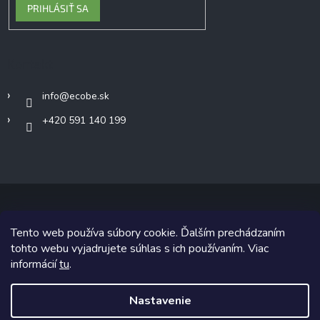
PRIHLÁSIŤ SA
Kontakt
info
@
ecobe.sk
+420 591 140 199
Tento web používa súbory cookie. Ďalším prechádzaním
Copyright 2026
Ecobe.sk
. Všetky práva vyhradené.
tohto webu vyjadrujete súhlas s ich používaním. Viac
informácií
tu
.
Grafický návrh vytvoril a na Shoptet implementoval
Tomáš Hlad
&
Shoptetak.cz
.
Nastavenie