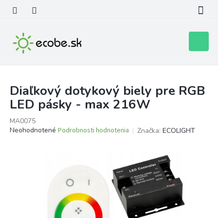
Prejsť
na
obsah
Nákupn
košík
Diaľkový dotykový biely pre RGB
LED pásky - max 216W
MA0075
Priemerné
Neohodnotené
Podrobnosti hodnotenia
Značka:
ECOLIGHT
hodnotenie
produktu
je
0,0
z
5
hviezdičiek.