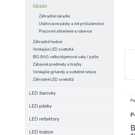
Náradie
Záhradné náradie
Uťahovacie pásky a iné príslušenstvo
Pracovné oblečenie a rukavice
Záhradné hadice
Vonkajšie LED svietidlá
BIG BAG veľkoobjemové vaky / pytle
Zábavné predmety a hračky
Vonkajšie girlandy a svetelné reťaze
Záhradné LED svietidlá
LED žiarovky
Po
LED pásiky
P
LED reflektory
B
LED trubice