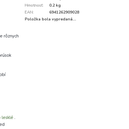
Hmotnosť
:
0.2 kg
EAN
:
6941262909028
Položka bola vypredaná…
ie rôznych
brúsok
obí
 lesklé
.
red