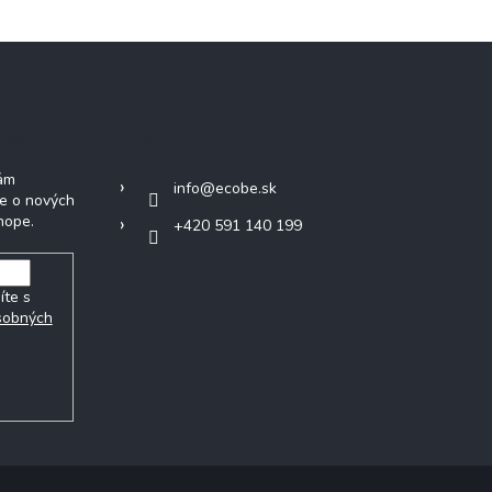
etter
Kontakt
Vám
info
@
ecobe.sk
ie o nových
hope.
+420 591 140 199
íte s
sobných