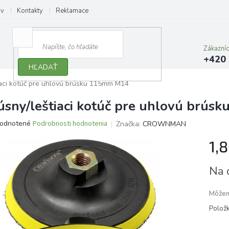
ov
Kontakty
Reklamace
Zákazní
+420 
HĽADAŤ
iaci kotúč pre uhlovú brúsku 115mm M14
úsny/leštiaci kotúč pre uhlovú brú
erné
odnotené
Podrobnosti hodnotenia
Značka:
CROWNMAN
tenie
1,
ktu
Jedno
Na 
cena:
ičiek.
Môžem
Polož