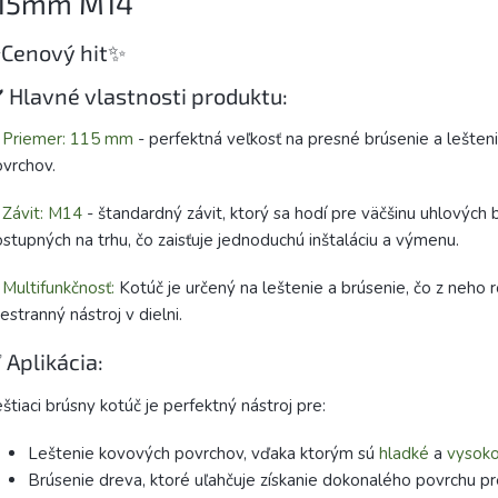
15mm M14
Cenový hit✨
️ Hlavné vlastnosti produktu:
✅
Priemer:
115 mm
- perfektná veľkosť na presné brúsenie a lešten
vrchov.
Závit:
M14
- štandardný závit, ktorý sa hodí pre väčšinu uhlových 
stupných na trhu, čo zaisťuje jednoduchú inštaláciu a výmenu.
Multifunkčnosť:
Kotúč je určený na leštenie a brúsenie, čo z neho r
estranný nástroj v dielni.
 Aplikácia:
štiaci brúsny kotúč je perfektný nástroj pre:
Leštenie kovových povrchov, vďaka ktorým sú
hladké
a
vysoko
Brúsenie dreva, ktoré uľahčuje získanie dokonalého povrchu p