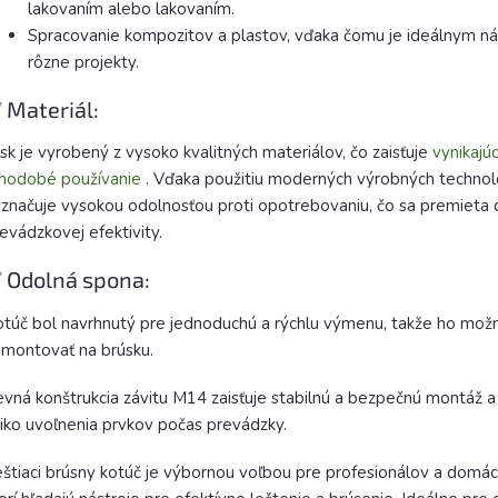
lakovaním alebo lakovaním.
Spracovanie kompozitov a plastov, vďaka čomu je ideálnym n
rôzne projekty.
 Materiál:
sk je vyrobený z vysoko kvalitných materiálov, čo zaisťuje
vynikajú
hodobé používanie
. Vďaka použitiu moderných výrobných technoló
značuje vysokou odolnosťou proti opotrebovaniu, čo sa premieta 
evádzkovej efektivity.
 Odolná spona:
túč bol navrhnutý pre jednoduchú a rýchlu výmenu, takže ho mož
montovať na brúsku.
vná konštrukcia závitu M14 zaisťuje stabilnú a bezpečnú montáž a 
ziko uvoľnenia prvkov počas prevádzky.
štiaci brúsny kotúč je výbornou voľbou pre profesionálov a domác