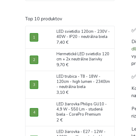
Top 10 produktov
✅
LED svietidlo 120cm - 230V -
40W - IP20 - neutrálna biela
Di
7,40 €
dl
Hermetické LED svietidlo 120
vy
cm + 2x neutrálne žiarivky
pr
9,70 €
✅
LED trubica - T8 - 18W -
120cm - high lumen - 2340lm
- neutrálna biela
Ko
3,10 €
na
LED žiarovka Philips GU10 -
Pe
4,9 W - 550 Lm - studená
biela - CorePro Premium
ri
2 €
Le
LED žiarovka - E27 - 12W -