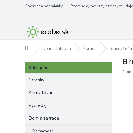
Prejsť
Obchodné podmienky
Podmienky ochrany osobných údaj
na
obsah
Domov
Dom a záhrada
Náradie
Brúsny/lešt
Br
B
Preskočiť
o
Kategórie
kategórie
Priem
Neoh
č
hodno
n
Novinky
produ
ý
je
p
Akčný tovar
0,0
a
z
Výpredaj
5
n
hviezd
e
Dom a záhrada
l
Domácnosť