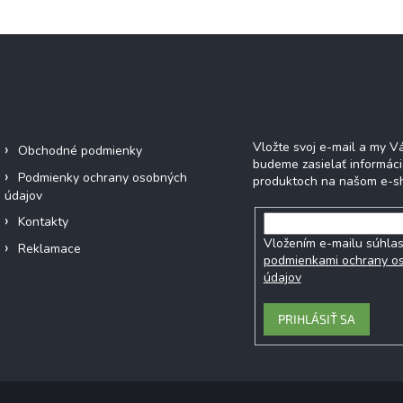
Informácie pre vás
Odoberať newsl
Vložte svoj e-mail a my 
Obchodné podmienky
budeme zasielať informác
Podmienky ochrany osobných
produktoch na našom e-s
údajov
Kontakty
Vložením e-mailu súhlas
Reklamace
podmienkami ochrany o
údajov
PRIHLÁSIŤ SA