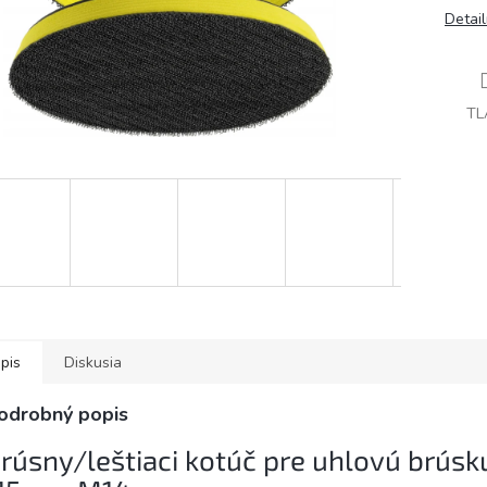
Detai
TL
pis
Diskusia
odrobný popis
rúsny/leštiaci kotúč pre uhlovú brúsk