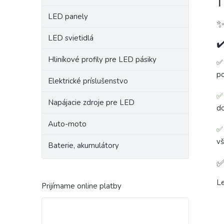
1
LED panely
✨
LED svietidlá
✔
Hliníkové profily pre LED pásiky
po
Elektrické príslušenstvo
✅ 
Napájacie zdroje pre LED
do
Auto-moto
✅ 
vš
Baterie, akumulátory
✅
Le
Prijímame online platby