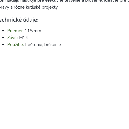
orí hľadajú nástroje pre efektívne leštenie a brúsenie. Ideálne pre 
ravy a rôzne kutilské projekty.
echnické údaje:
Priemer:
115 mm
Závit:
M14
Použitie:
Leštenie, brúsenie