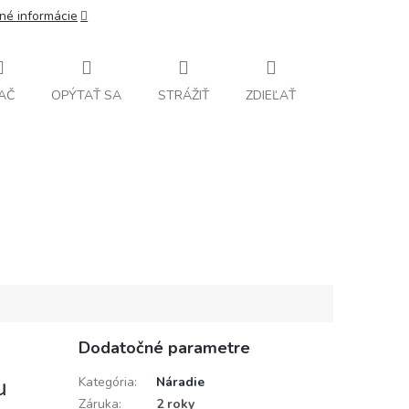
lné informácie
AČ
OPÝTAŤ SA
STRÁŽIŤ
ZDIEĽAŤ
Dodatočné parametre
u
Kategória
:
Náradie
Záruka
:
2 roky