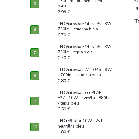
kt
1300Lm - filament - teplá
biela
op
2,99 €
T
LED žiarovka E14 sviečka 8W
700lm - studená biela
0,70 €
LED žiarovka E14 sviečka 8W
700lm - teplá biela
0,70 €
LED žiarovka E27 - G45 - 8W
- 700lm - studená biela
0,80 €
LED žiarovka - ecoPLANET -
E27 - 10W - sviečka - 880Lm
- teplá biela
0,50 €
LED reflektor 10W - 2v1 -
neutrálna biela
1,80 €