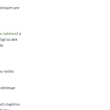
ástrojom pre
cu odolnosť
a
gií sa disk
do
no rýchlo
eliminuje
ich majstrov,