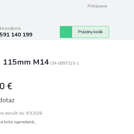
Prihlásenie
cka podpora:
Nákupný
Prázdny košík
591 140 199
košík
sku 115mm M14
CM-0897315-1
80 €
tková
dotaz
e doručiť do:
8.9.2026
ka bola vypredaná…