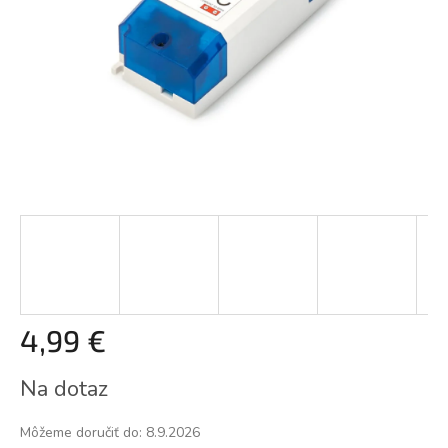
4,99 €
Jednotková
Na dotaz
cena:
Môžeme doručiť do:
8.9.2026