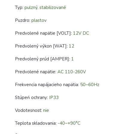
Typ:
pulzný, stabilizované
Puzdro:
plastov
Predvolené napätie [VOLT]:
12V DC
Predvolený výkon [WAT]:
12
Predvolený prúd [AMPER]:
1
Predvolené napätie:
AC 110-260V
Frekvencia napájacieho napätia:
50~60Hz
Stúpeń ochrany:
IP33
Vodotesnosť:
nie
Teplota skladovania:
-40~+90°C