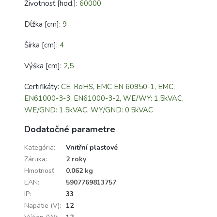
Životnosť [hod.]:
60000
Dĺžka [cm]:
9
Šírka [cm]:
4
Výška [cm]:
2,5
Certifikáty:
CE, RoHS, EMC EN 60950-1, EMC,
EN61000-3-3; EN61000-3-2, WE/WY: 1.5kVAC,
WE/GND: 1.5kVAC, WY/GND: 0.5kVAC
Dodatočné parametre
Kategória
:
Vnitřní plastové
Záruka
:
2 roky
Hmotnosť
:
0.062 kg
EAN
:
5907769813757
IP
:
33
Napätie (V)
:
12