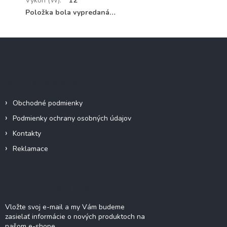
Výkon (W)
:
12
Položka bola vypredaná…
Z
á
p
ä
Informácie pre vás
t
i
Obchodné podmienky
e
Podmienky ochrany osobných údajov
Kontakty
Reklamace
Odoberať newsletter
Vložte svoj e-mail a my Vám budeme
zasielať informácie o nových produktoch na
našom e-shope.