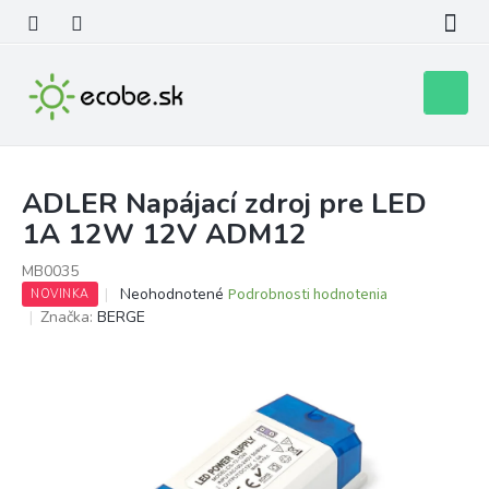
Prejsť
na
obsah
Nákupn
košík
ADLER Napájací zdroj pre LED
1A 12W 12V ADM12
MB0035
Priemerné
Neohodnotené
Podrobnosti hodnotenia
NOVINKA
hodnotenie
Značka:
BERGE
produktu
je
0,0
z
5
hviezdičiek.